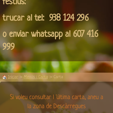
festius:
trucar al
tel: 938 124 296
o enviar whatsapp al 607 416
999
Iniciar
>
Menús i Carta
>
Carta
Si voleu consultar l 'última carta, aneu a
la zona de Descàrregues