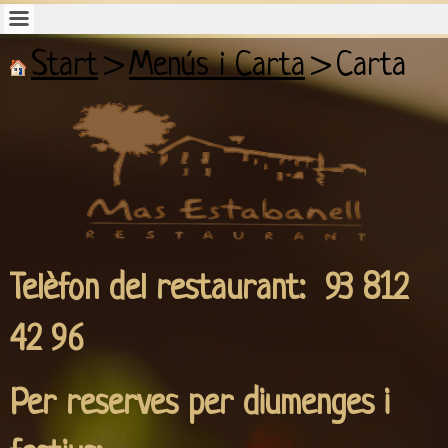
Start
>
Menús i Carta
>
Carta
Telèfon del restaurant: 93 812
42 96
Per reserves per diumenges i